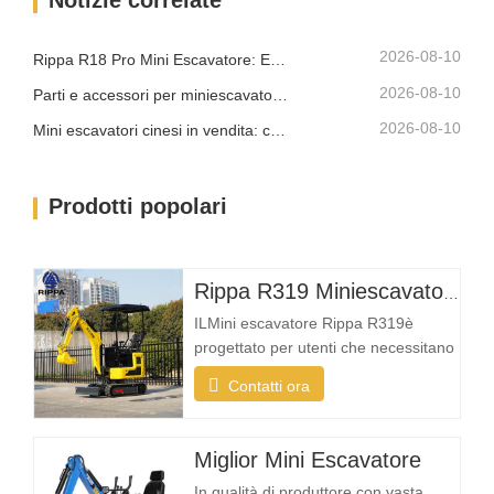
Notizie correlate
piccolo da entrare in aree strette, pur
offrendo una…
2026-08-10
Rippa R18 Pro Mini Escavatore: Escavatore Compatto Progettato per Lavori Professionali
2026-08-10
Parti e accessori per miniescavatore Rippa: guida completa alla sostituzione e all'aggiornamento
2026-08-10
Mini escavatori cinesi in vendita: come scegliere un produttore affidabile
Prodotti popolari
Rippa R319 Miniescavatore – Escavatore compatto da 1 tonnellata
ILMini escavatore Rippa R319è
progettato per utenti che necessitano
di una macchina affidabile, compatta
Contatti ora
e facile da utilizzare per le attività di
scavo quotidiane. Che tu sia un
imprenditore del paesaggio, un
Miglior Mini Escavatore
proprietario di casa, un agricoltore o
In qualità di produttore con vasta
un'azienda di noleggio, la R319 offre