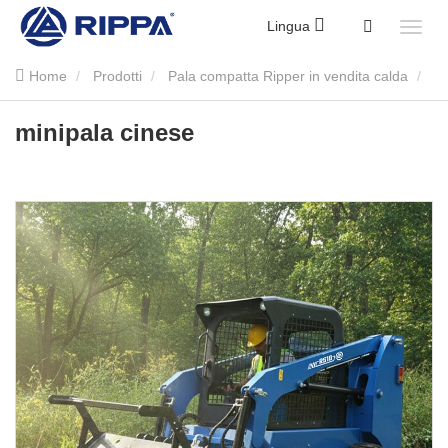
Lingua
Home
Prodotti
Pala compatta Ripper in vendita calda
minipala cinese
minipala cinese