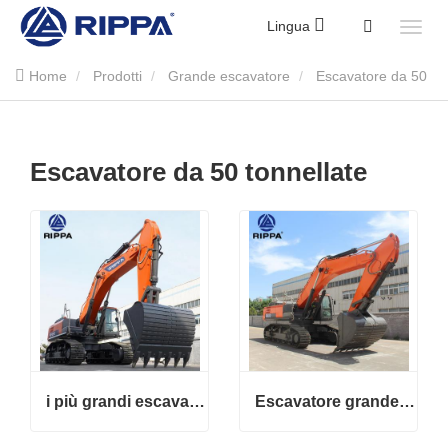
Lingua
Home
Prodotti
Grande escavatore
Escavatore da 50
tonnellate
Escavatore da 50 tonnellate
i più grandi escavatori del mondo
Escavatore grande R480