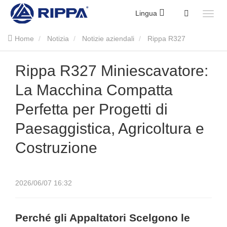
Lingua
Home
Notizia
Notizie aziendali
Rippa R327
Miniescavatore: La Macchina Compatta Perfetta per Progetti di
Rippa R327 Miniescavatore:
La Macchina Compatta
Paesaggistica, Agricoltura e Costruzione
Perfetta per Progetti di
Paesaggistica, Agricoltura e
Costruzione
2026/06/07 16:32
Perché gli Appaltatori Scelgono le