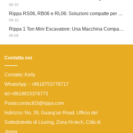
08-10
Rippa RS06, RB06 e RL06: Soluzioni compatte per cantieri globali
08-10
Rippa 1 Ton Mini Escavatore: Una Macchina Compatta per Piccoli Lavori
08-09
Contatta noi
Contatto: Kelly
WhatsApp：+8618753778717
tel:+8618815376773
Posta:contact03@rippa.com
Indirizzo: No. 39, Guang'an Road, Ufficio del
Sottodistretto di Liuxing, Zona Hi-tech, Città di
Jining