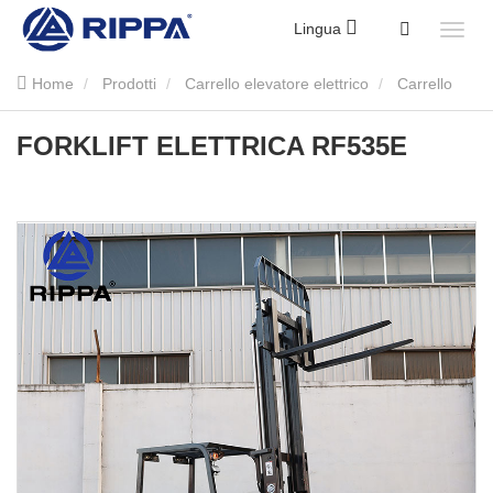
Lingua
Home
Prodotti
Carrello elevatore elettrico
Carrello
elevatore elettrico da 3,5 tonnellate
FORKLIFT ELETTRICA
FORKLIFT ELETTRICA RF535E
RF535E