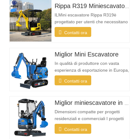
Rippa R319 Miniescavatore – Escavatore compatto da 1 tonnellata
ILMini escavatore Rippa R319è
progettato per utenti che necessitano
di una macchina affidabile, compatta
Contatti ora
e facile da utilizzare per le attività di
scavo quotidiane. Che tu sia un
imprenditore del paesaggio, un
Miglior Mini Escavatore
proprietario di casa, un agricoltore o
un'azienda di noleggio, la R319 offre
In qualità di produttore con vasta
la…
esperienza di esportazione in Europa,
Nord America, Australia e Sud-est
Contatti ora
asiatico, Rippa ha visto una crescente
domanda di escavatori compatti
progettati specificamente per
Miglior miniescavatore in vendita
applicazioni da giardino e lavori
leggeri Cosa rende un mini
Dimensioni compatte per progetti
escavatore ideale per uso…
residenziali e commerciali I progetti
paesaggistici si svolgono spesso in
Contatti ora
spazi ristretti come giardini, cortili,