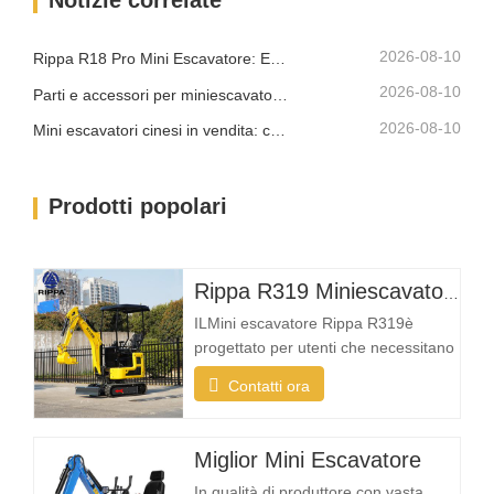
piccolo da entrare in aree strette, pur
offrendo una…
2026-08-10
Rippa R18 Pro Mini Escavatore: Escavatore Compatto Progettato per Lavori Professionali
2026-08-10
Parti e accessori per miniescavatore Rippa: guida completa alla sostituzione e all'aggiornamento
2026-08-10
Mini escavatori cinesi in vendita: come scegliere un produttore affidabile
Prodotti popolari
Rippa R319 Miniescavatore – Escavatore compatto da 1 tonnellata
ILMini escavatore Rippa R319è
progettato per utenti che necessitano
di una macchina affidabile, compatta
Contatti ora
e facile da utilizzare per le attività di
scavo quotidiane. Che tu sia un
imprenditore del paesaggio, un
Miglior Mini Escavatore
proprietario di casa, un agricoltore o
In qualità di produttore con vasta
un'azienda di noleggio, la R319 offre