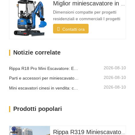
Miglior miniescavatore in vendita
applicazioni da giardino e lavori
leggeri Cosa rende un mini
Dimensioni compatte per progetti
escavatore ideale per uso…
residenziali e commerciali I progetti
paesaggistici si svolgono spesso in
Contatti ora
spazi ristretti come giardini, cortili,
marciapiedi, parchi e proprietà
residenziali. Un mini escavatore
Notizie correlate
compatto deve essere abbastanza
piccolo da entrare in aree strette, pur
offrendo una…
2026-08-10
Rippa R18 Pro Mini Escavatore: Escavatore Compatto Progettato per Lavori Professionali
2026-08-10
Parti e accessori per miniescavatore Rippa: guida completa alla sostituzione e all'aggiornamento
2026-08-10
Mini escavatori cinesi in vendita: come scegliere un produttore affidabile
Prodotti popolari
Rippa R319 Miniescavatore – Escavatore compatto da 1 tonnellata