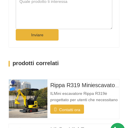
Inviare
prodotti correlati
Rippa R319 Miniescavatore – Escavatore compatto da 1 tonnellata
ILMini escavatore Rippa R319è
progettato per utenti che necessitano
di una macchina affidabile, compatta
Contatti ora
e facile da utilizzare per le attività di
scavo quotidiane. Che tu sia un
imprenditore del paesaggio, un