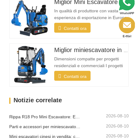
Miglior Mini Escavatore
proprietario di casa, un agricoltore o
un'azienda di noleggio, la R319 offre
In qualità di produttore con vasta
la…
esperienza di esportazione in Europa,
Nord America, Australia e Sud-est
Contatti ora
asiatico, Rippa ha visto una crescente
domanda di escavatori compatti
progettati specificamente per
Miglior miniescavatore in vendita
applicazioni da giardino e lavori
leggeri Cosa rende un mini
Dimensioni compatte per progetti
escavatore ideale per uso…
residenziali e commerciali I progetti
paesaggistici si svolgono spesso in
Contatti ora
spazi ristretti come giardini, cortili,
marciapiedi, parchi e proprietà
residenziali. Un mini escavatore
Notizie correlate
compatto deve essere abbastanza
piccolo da entrare in aree strette, pur
offrendo una…
2026-08-10
Rippa R18 Pro Mini Escavatore: Escavatore Compatto Progettato per Lavori Professionali
2026-08-10
Parti e accessori per miniescavatore Rippa: guida completa alla sostituzione e all'aggiornamento
2026-08-10
Mini escavatori cinesi in vendita: come scegliere un produttore affidabile