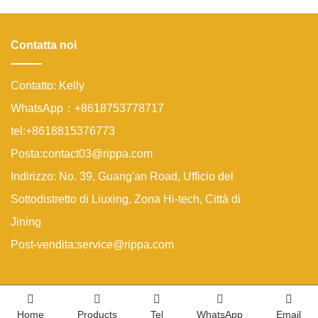
applicazioni da giardino e lavori
leggeri Cosa rende un mini
escavatore ideale per uso
Contatta noi
Contatto: Kelly
WhatsApp：+8618753778717
tel:+8618815376773
Posta:contact03@rippa.com
Indirizzo: No. 39, Guang'an Road, Ufficio del
Sottodistretto di Liuxing, Zona Hi-tech, Città di
Jining
Post-vendita:service@rippa.com
Home
Products
Tel
WhatsApp
Email